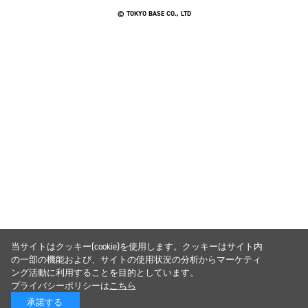
© TOKYO BASE CO., LTD
当サイトはクッキー(cookie)を使用します。クッキーはサイト内
の一部の機能および、サイトの使用状況の分析からマーケティ
ング活動に利用することを目的としています。
プライバシーポリシーは
こちら
承諾する