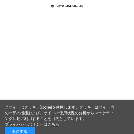
© TOKYO BASE CO., LTD
当サイトはクッキー(cookie)を使用します。クッキーはサイト内
の一部の機能および、サイトの使用状況の分析からマーケティ
ング活動に利用することを目的としています。
プライバシーポリシーは
こちら
承諾する