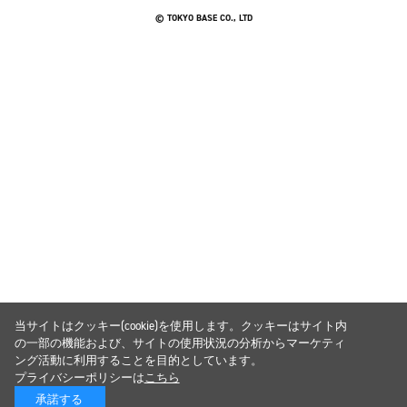
© TOKYO BASE CO., LTD
当サイトはクッキー(cookie)を使用します。クッキーはサイト内
の一部の機能および、サイトの使用状況の分析からマーケティ
ング活動に利用することを目的としています。
プライバシーポリシーは
こちら
承諾する