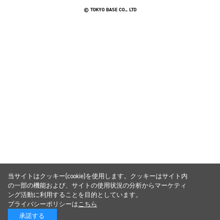
© TOKYO BASE CO., LTD
当サイトはクッキー(cookie)を使用します。クッキーはサイト内
の一部の機能および、サイトの使用状況の分析からマーケティ
ング活動に利用することを目的としています。
プライバシーポリシーは
こちら
承諾する