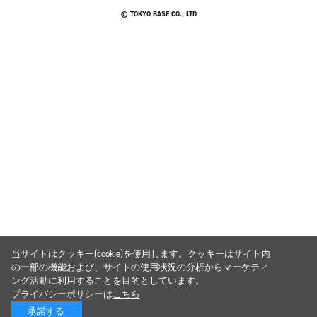
© TOKYO BASE CO., LTD
当サイトはクッキー(cookie)を使用します。クッキーはサイト内
の一部の機能および、サイトの使用状況の分析からマーケティ
ング活動に利用することを目的としています。
プライバシーポリシーは
こちら
承諾する