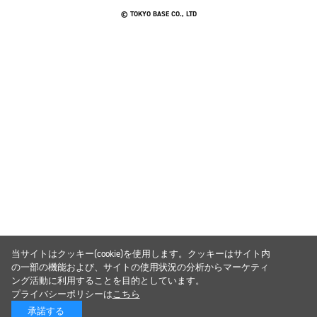
© TOKYO BASE CO., LTD
当サイトはクッキー(cookie)を使用します。クッキーはサイト内
の一部の機能および、サイトの使用状況の分析からマーケティ
ング活動に利用することを目的としています。
プライバシーポリシーは
こちら
承諾する