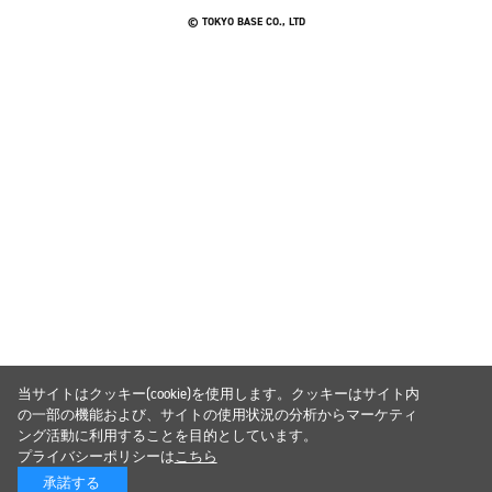
© TOKYO BASE CO., LTD
当サイトはクッキー(cookie)を使用します。クッキーはサイト内
の一部の機能および、サイトの使用状況の分析からマーケティ
ング活動に利用することを目的としています。
プライバシーポリシーは
こちら
承諾する