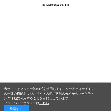
© TOKYO BASE CO., LTD
当サイトはクッキー(cookie)を使用します。クッキーはサイト内
の一部の機能および、サイトの使用状況の分析からマーケティ
ング活動に利用することを目的としています。
プライバシーポリシーは
こちら
承諾する