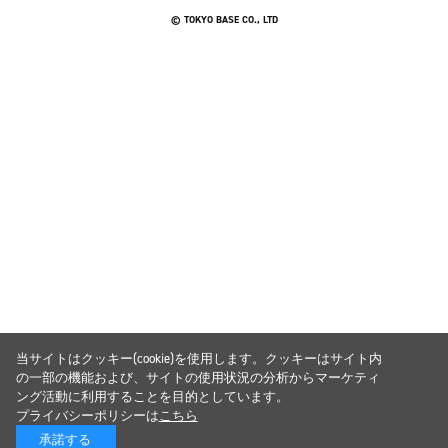
© TOKYO BASE CO., LTD
当サイトはクッキー(cookie)を使用します。クッキーはサイト内
の一部の機能および、サイトの使用状況の分析からマーケティ
ング活動に利用することを目的としています。
プライバシーポリシーは
こちら
承諾する