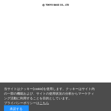
© TOKYO BASE CO., LTD
当サイトはクッキー(cookie)を使用します。クッキーはサイト内
の一部の機能および、サイトの使用状況の分析からマーケティ
ング活動に利用することを目的としています。
プライバシーポリシーは
こちら
承諾する