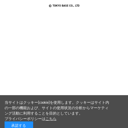
© TOKYO BASE CO., LTD
当サイトはクッキー(cookie)を使用します。クッキーはサイト内
の一部の機能および、サイトの使用状況の分析からマーケティ
ング活動に利用することを目的としています。
プライバシーポリシーは
こちら
承諾する