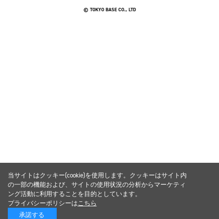
© TOKYO BASE CO., LTD
当サイトはクッキー(cookie)を使用します。クッキーはサイト内
の一部の機能および、サイトの使用状況の分析からマーケティ
ング活動に利用することを目的としています。
プライバシーポリシーは
こちら
承諾する