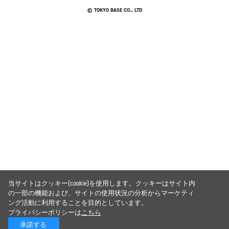
© TOKYO BASE CO., LTD
当サイトはクッキー(cookie)を使用します。クッキーはサイト内
の一部の機能および、サイトの使用状況の分析からマーケティ
ング活動に利用することを目的としています。
プライバシーポリシーは
こちら
承諾する