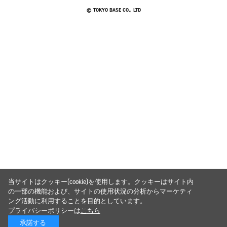
© TOKYO BASE CO., LTD
当サイトはクッキー(cookie)を使用します。クッキーはサイト内
の一部の機能および、サイトの使用状況の分析からマーケティ
ング活動に利用することを目的としています。
プライバシーポリシーは
こちら
承諾する