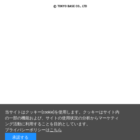
© TOKYO BASE CO., LTD
当サイトはクッキー(cookie)を使用します。クッキーはサイト内
の一部の機能および、サイトの使用状況の分析からマーケティ
ング活動に利用することを目的としています。
プライバシーポリシーは
こちら
承諾する