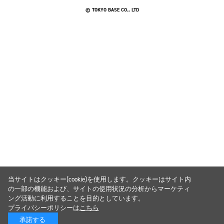
© TOKYO BASE CO., LTD
当サイトはクッキー(cookie)を使用します。クッキーはサイト内
の一部の機能および、サイトの使用状況の分析からマーケティ
ング活動に利用することを目的としています。
プライバシーポリシーは
こちら
承諾する