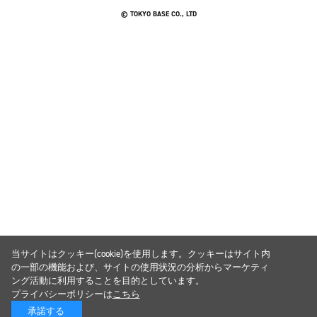
© TOKYO BASE CO., LTD
当サイトはクッキー(cookie)を使用します。クッキーはサイト内
の一部の機能および、サイトの使用状況の分析からマーケティ
ング活動に利用することを目的としています。
プライバシーポリシーは
こちら
承諾する