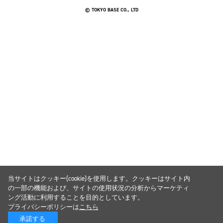
© TOKYO BASE CO., LTD
当サイトはクッキー(cookie)を使用します。クッキーはサイト内
の一部の機能および、サイトの使用状況の分析からマーケティ
ング活動に利用することを目的としています。
プライバシーポリシーは
こちら
承諾する