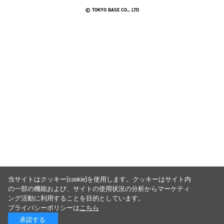
© TOKYO BASE CO., LTD
当サイトはクッキー(cookie)を使用します。クッキーはサイト内
の一部の機能および、サイトの使用状況の分析からマーケティ
ング活動に利用することを目的としています。
プライバシーポリシーは
こちら
承諾する