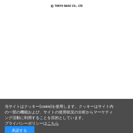
© TOKYO BASE CO., LTD
当サイトはクッキー(cookie)を使用します。クッキーはサイト内
の一部の機能および、サイトの使用状況の分析からマーケティ
ング活動に利用することを目的としています。
プライバシーポリシーは
こちら
承諾する