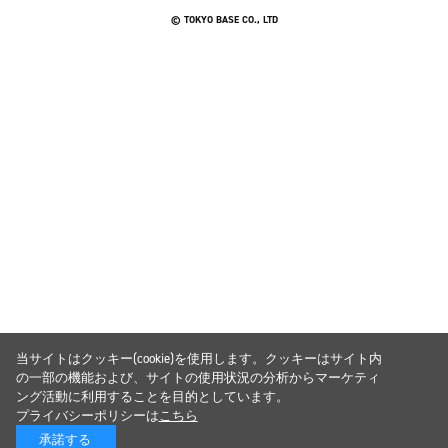
© TOKYO BASE CO., LTD
当サイトはクッキー(cookie)を使用します。クッキーはサイト内
の一部の機能および、サイトの使用状況の分析からマーケティ
ング活動に利用することを目的としています。
プライバシーポリシーは
こちら
承諾する