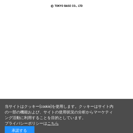
© TOKYO BASE CO., LTD
当サイトはクッキー(cookie)を使用します。クッキーはサイト内
の一部の機能および、サイトの使用状況の分析からマーケティ
ング活動に利用することを目的としています。
プライバシーポリシーは
こちら
承諾する