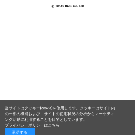
© TOKYO BASE CO., LTD
当サイトはクッキー(cookie)を使用します。クッキーはサイト内
の一部の機能および、サイトの使用状況の分析からマーケティ
ング活動に利用することを目的としています。
プライバシーポリシーは
こちら
承諾する