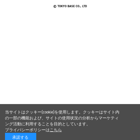
© TOKYO BASE CO., LTD
当サイトはクッキー(cookie)を使用します。クッキーはサイト内
の一部の機能および、サイトの使用状況の分析からマーケティ
ング活動に利用することを目的としています。
プライバシーポリシーは
こちら
承諾する