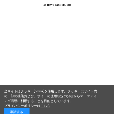
© TOKYO BASE CO., LTD
当サイトはクッキー(cookie)を使用します。クッキーはサイト内
の一部の機能および、サイトの使用状況の分析からマーケティ
ング活動に利用することを目的としています。
プライバシーポリシーは
こちら
承諾する