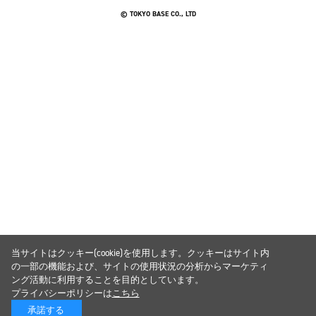
© TOKYO BASE CO., LTD
当サイトはクッキー(cookie)を使用します。クッキーはサイト内
の一部の機能および、サイトの使用状況の分析からマーケティ
ング活動に利用することを目的としています。
プライバシーポリシーは
こちら
承諾する