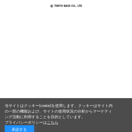
© TOKYO BASE CO., LTD
当サイトはクッキー(cookie)を使用します。クッキーはサイト内
の一部の機能および、サイトの使用状況の分析からマーケティ
ング活動に利用することを目的としています。
プライバシーポリシーは
こちら
承諾する