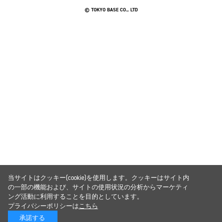
© TOKYO BASE CO., LTD
当サイトはクッキー(cookie)を使用します。クッキーはサイト内
の一部の機能および、サイトの使用状況の分析からマーケティ
ング活動に利用することを目的としています。
プライバシーポリシーは
こちら
承諾する