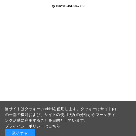
© TOKYO BASE CO., LTD
当サイトはクッキー(cookie)を使用します。クッキーはサイト内
の一部の機能および、サイトの使用状況の分析からマーケティ
ング活動に利用することを目的としています。
プライバシーポリシーは
こちら
承諾する