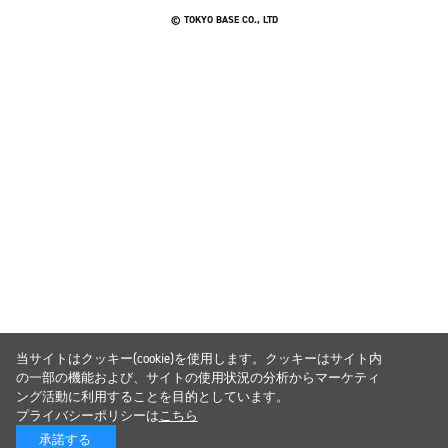
© TOKYO BASE CO., LTD
当サイトはクッキー(cookie)を使用します。クッキーはサイト内
の一部の機能および、サイトの使用状況の分析からマーケティ
ング活動に利用することを目的としています。
プライバシーポリシーは
こちら
承諾する