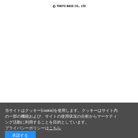
© TOKYO BASE CO., LTD
当サイトはクッキー(cookie)を使用します。クッキーはサイト内
の一部の機能および、サイトの使用状況の分析からマーケティ
ング活動に利用することを目的としています。
プライバシーポリシーは
こちら
承諾する