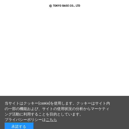
© TOKYO BASE CO., LTD
当サイトはクッキー(cookie)を使用します。クッキーはサイト内
の一部の機能および、サイトの使用状況の分析からマーケティ
ング活動に利用することを目的としています。
プライバシーポリシーは
こちら
承諾する