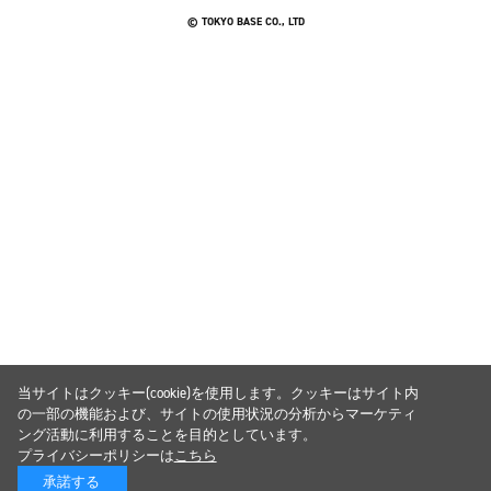
© TOKYO BASE CO., LTD
当サイトはクッキー(cookie)を使用します。クッキーはサイト内
の一部の機能および、サイトの使用状況の分析からマーケティ
ング活動に利用することを目的としています。
プライバシーポリシーは
こちら
承諾する