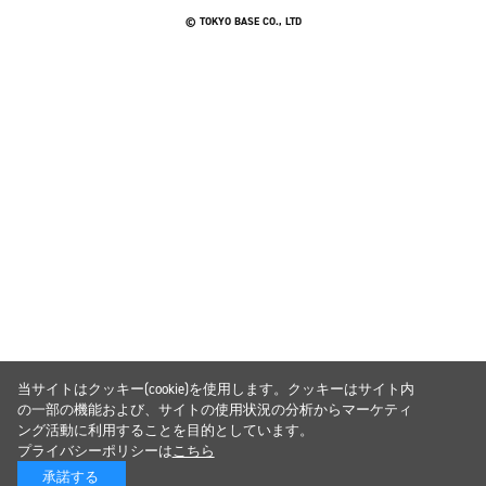
© TOKYO BASE CO., LTD
当サイトはクッキー(cookie)を使用します。クッキーはサイト内
の一部の機能および、サイトの使用状況の分析からマーケティ
ング活動に利用することを目的としています。
プライバシーポリシーは
こちら
承諾する