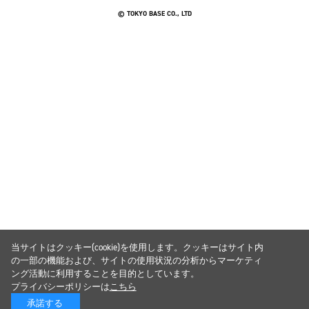
© TOKYO BASE CO., LTD
当サイトはクッキー(cookie)を使用します。クッキーはサイト内
の一部の機能および、サイトの使用状況の分析からマーケティ
ング活動に利用することを目的としています。
プライバシーポリシーは
こちら
承諾する