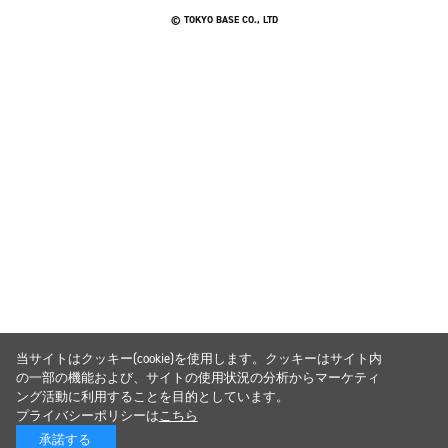
© TOKYO BASE CO., LTD
当サイトはクッキー(cookie)を使用します。クッキーはサイト内
の一部の機能および、サイトの使用状況の分析からマーケティ
ング活動に利用することを目的としています。
プライバシーポリシーは
こちら
承諾する