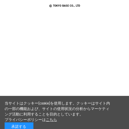
© TOKYO BASE CO., LTD
当サイトはクッキー(cookie)を使用します。クッキーはサイト内
の一部の機能および、サイトの使用状況の分析からマーケティ
ング活動に利用することを目的としています。
プライバシーポリシーは
こちら
承諾する