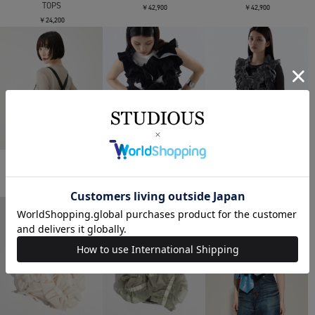
TOPS
￥42,900
￥42,900
￥24,200
HOUGA
HOUGA
HOUGA
別注wave knapsack
jimmy frill vest
jimmy frill vest
￥20,350
￥44,000
￥44,000