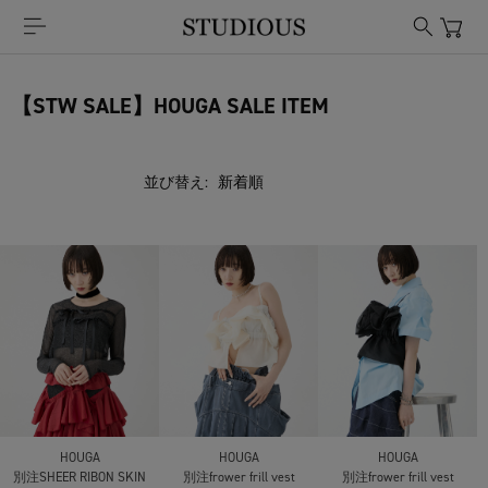
【STW SALE】HOUGA SALE ITEM
並び替え:
HOUGA
HOUGA
HOUGA
別注SHEER RIBON SKIN
別注frower frill vest
別注frower frill vest