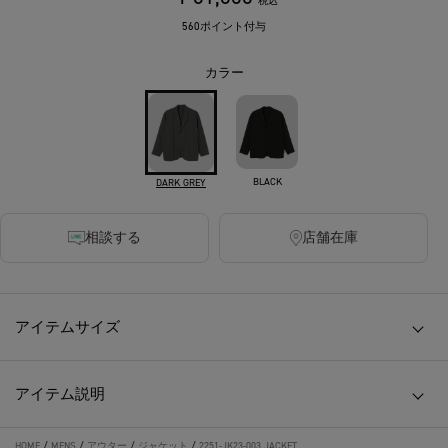
税込
560ポイント付与
カラー
BLACK
DARK GREY
相談する
店舗在庫
アイテムサイズ
アイテム説明
HOME
/
MENS
/
アウター
/
ジャケット
/
2251-JK23-003 JACKET