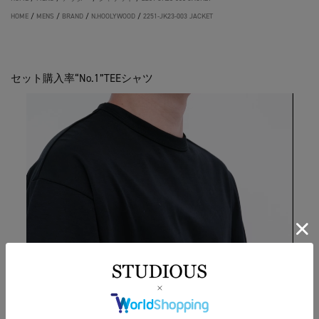
HOME
/
MENS
/
BRAND
/
N.HOOLYWOOD
/
2251-JK23-003 JACKET
セット購入率“No.1”TEEシャツ