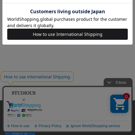
© TOKYO BASE CO., LTD
当サイトはクッキー(cookie)を使用します。クッキーはサイト内
の一部の機能および、サイトの使用状況の分析からマーケティ
ング活動に利用することを目的としています。
プライバシーポリシーは
こちら
承諾する