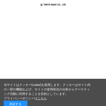
© TOKYO BASE CO., LTD
当サイトはクッキー(cookie)を使用します。クッキーはサイト内
の一部の機能および、サイトの使用状況の分析からマーケティ
ング活動に利用することを目的としています。
プライバシーポリシーは
こちら
承諾する