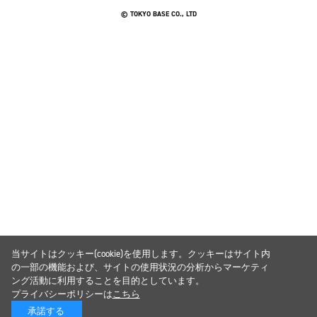
© TOKYO BASE CO., LTD
当サイトはクッキー(cookie)を使用します。クッキーはサイト内
の一部の機能および、サイトの使用状況の分析からマーケティ
ング活動に利用することを目的としています。
プライバシーポリシーは
こちら
承諾する