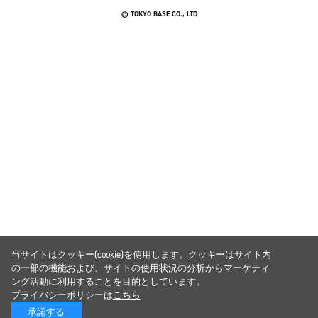
© TOKYO BASE CO., LTD
当サイトはクッキー(cookie)を使用します。クッキーはサイト内
の一部の機能および、サイトの使用状況の分析からマーケティ
ング活動に利用することを目的としています。
プライバシーポリシーは
こちら
承諾する