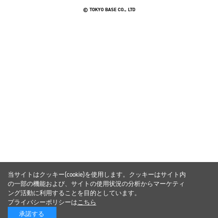
© TOKYO BASE CO., LTD
当サイトはクッキー(cookie)を使用します。クッキーはサイト内
の一部の機能および、サイトの使用状況の分析からマーケティ
ング活動に利用することを目的としています。
プライバシーポリシーは
こちら
承諾する