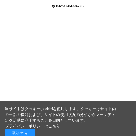
© TOKYO BASE CO., LTD
当サイトはクッキー(cookie)を使用します。クッキーはサイト内
の一部の機能および、サイトの使用状況の分析からマーケティ
ング活動に利用することを目的としています。
プライバシーポリシーは
こちら
承諾する