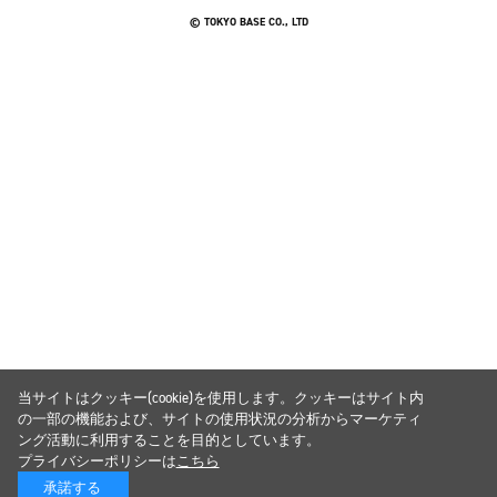
© TOKYO BASE CO., LTD
当サイトはクッキー(cookie)を使用します。クッキーはサイト内
の一部の機能および、サイトの使用状況の分析からマーケティ
ング活動に利用することを目的としています。
プライバシーポリシーは
こちら
承諾する