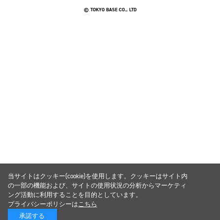
© TOKYO BASE CO., LTD
当サイトはクッキー(cookie)を使用します。クッキーはサイト内
の一部の機能および、サイトの使用状況の分析からマーケティ
ング活動に利用することを目的としています。
プライバシーポリシーは
こちら
承諾する