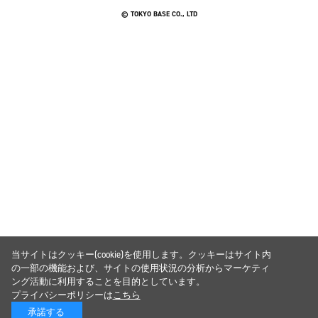
© TOKYO BASE CO., LTD
当サイトはクッキー(cookie)を使用します。クッキーはサイト内
の一部の機能および、サイトの使用状況の分析からマーケティ
ング活動に利用することを目的としています。
プライバシーポリシーは
こちら
承諾する