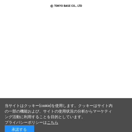
© TOKYO BASE CO., LTD
当サイトはクッキー(cookie)を使用します。クッキーはサイト内
の一部の機能および、サイトの使用状況の分析からマーケティ
ング活動に利用することを目的としています。
プライバシーポリシーは
こちら
承諾する