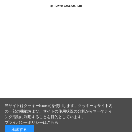
© TOKYO BASE CO., LTD
当サイトはクッキー(cookie)を使用します。クッキーはサイト内
の一部の機能および、サイトの使用状況の分析からマーケティ
ング活動に利用することを目的としています。
プライバシーポリシーは
こちら
承諾する